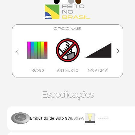
OPCIONAIS
PELÍCULA
DIFUSA
IRC>90
ANTIFURTO
1-10V (24V)
PWM (24
Especificações
Embutido de Solo 9W
ESX9W
Potência
1800K
2200K
270