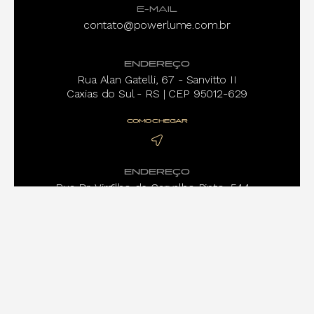
E-MAIL
contato@powerlume.com.br
ENDEREÇO
Rua Alan Gatelli, 67 - Sanvitto II
Caxias do Sul - RS | CEP 95012-629
COMO CHEGAR
ENDEREÇO
Rua Dr. Virgilho de Carvalho Pinto, 544 -
Pinheiros
São Paulo - SP | CEP 05415-020
COMO CHEGAR
TERMOS DE USO E POLÍTICAS DE PRIVACIDADE