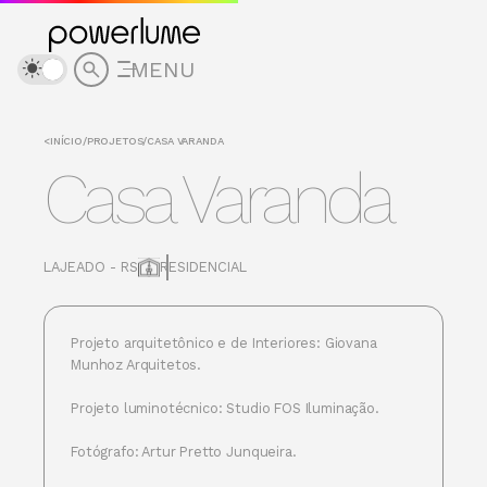
MENU
<
INÍCIO
/
PROJETOS
/
CASA VARANDA
Casa Varanda
LAJEADO - RS
RESIDENCIAL
Projeto arquitetônico e de Interiores: Giovana
Munhoz Arquitetos.
Projeto luminotécnico: Studio FOS Iluminação.
Fotógrafo: Artur Pretto Junqueira.