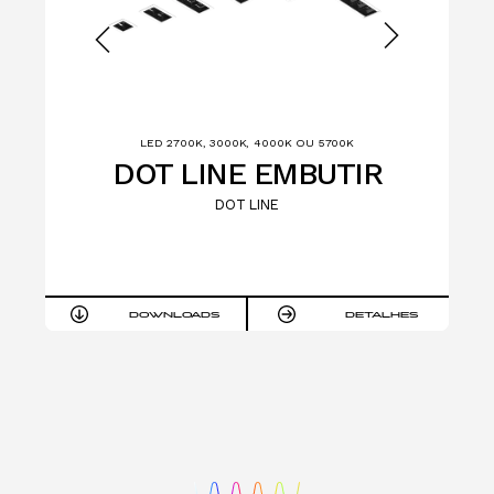
LED 2700K, 3000K, 4000K OU 5700K
W
DOT LINE EMBUTIR
DOT LINE
ES
DOWNLOADS
DETALHES