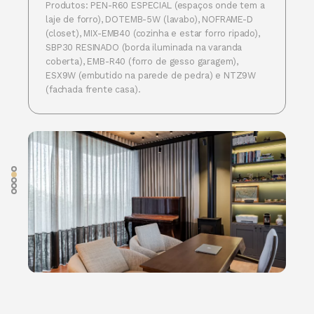
Produtos: PEN-R60 ESPECIAL (espaços onde tem a
laje de forro), DOTEMB-5W (lavabo), NOFRAME-D
(closet), MIX-EMB40 (cozinha e estar forro ripado),
SBP30 RESINADO (borda iluminada na varanda
coberta), EMB-R40 (forro de gesso garagem),
ESX9W (embutido na parede de pedra) e NTZ9W
(fachada frente casa).