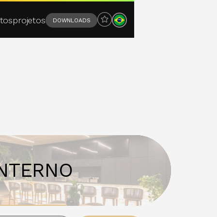
tos
projetos
DOWNLOADS
OS
INTERNO