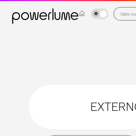
ARANDELA
BALIZADOR
DECORATIVO
EMBUTIR
FINCO
MESA
MOBILIÁRIO
PAREDE
PENDENTE
EXTERN
PISO
POSTE
SOBREPOR
SUBAQUÁTICO