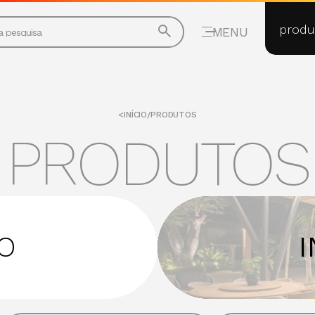
ACQUA
produ
MENU
CANDLE
COLISEU
CONCRETO
DECOR
DOT LINE
<
INÍCIO
/
PRODUTOS
DOWNLIGHT
PRODUTOS
FLOOR
GARDEN
GRID
GUIDE
ASSIMÉTRICO
LANÇAMENT
DIFUSO
MIX LINE
O
DIRETO
ORGANIC
INDIRETO
PROFILE
ORIENTÁVEL
PROJECTOR
UPLIGHT
RING