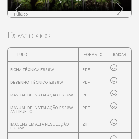
Brasília - DF
Público
Downloads
TÍTULO
FORMATO
BAIXAR
FICHA TÉCNICA ES36W
.PDF
DESENHO TÉCNICO ES36W
.PDF
MANUAL DE INSTALAÇÃO ES36W
.PDF
MANUAL DE INSTALAÇÃO ES36W -
.PDF
ANTIFURTO
IMAGENS EM ALTA RESOLUÇÃO
.ZIP
ES36W