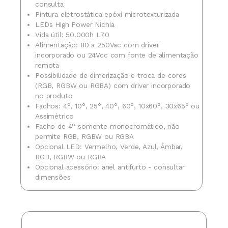
consulta
Pintura eletrostática epóxi microtexturizada
LEDs High Power Nichia
Vida útil: 50.000h L70
Alimentação: 80 a 250Vac com driver
incorporado ou 24Vcc com fonte de alimentação
remota
Possibilidade de dimerização e troca de cores
(RGB, RGBW ou RGBA) com driver incorporado
no produto
Fachos: 4°, 10°, 25°, 40°, 60°, 10x60°, 30x65° ou
Assimétrico
Facho de 4° somente monocromático, não
permite RGB, RGBW ou RGBA
Opcional LED: Vermelho, Verde, Azul, Âmbar,
RGB, RGBW ou RGBA
Opcional acessório: anel antifurto - consultar
dimensões