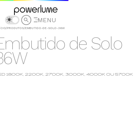
MENU
ÍCIO
/
PRODUTOS
/
EMBUTIDO-DE-SOLO-36W
Embutido de Solo
36W
ED 1800K, 2200K, 2700K, 3000K, 4000K OU 5700K