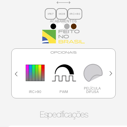
IP67
IK08
IRC>80
ACABAMENTOS
OPCIONAIS
PELÍCULA
DALI
IRC>90
PWM
DIFUSA
ANTIFUR
Especificações