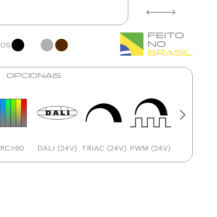
TOS
OPCIONAIS
IRC>90
DALI (24V)
TRIAC (24V)
PWM (24V)
1-10V (24V