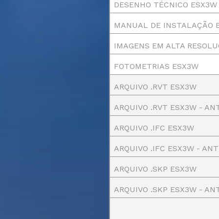
DESENHO TÉCNICO ESX3W 
MANUAL DE INSTALAÇÃO 
IMAGENS EM ALTA RESOL
FOTOMETRIAS ESX3W
ARQUIVO .RVT ESX3W
ARQUIVO .RVT ESX3W - AN
ARQUIVO .IFC ESX3W
ARQUIVO .IFC ESX3W - AN
ARQUIVO .SKP ESX3W
ARQUIVO .SKP ESX3W - AN