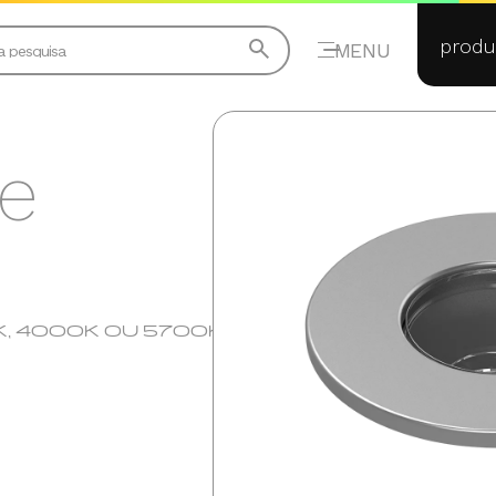
produ
MENU
e
K, 4000K OU 5700K