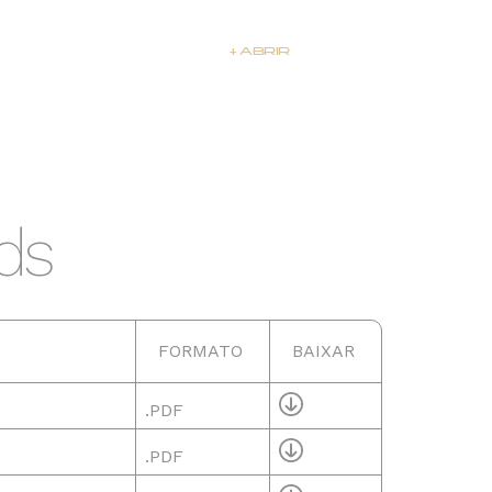
+ ABRIR
4000K
5700K
345lm
375lm
ds
FORMATO
BAIXAR
.PDF
.PDF