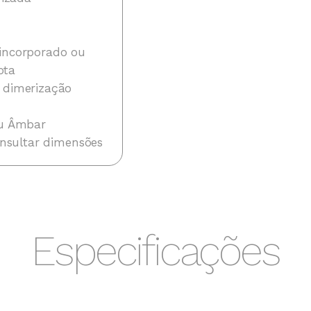
 incorporado ou
ota
 dimerização
ou Âmbar
consultar dimensões
Especificações