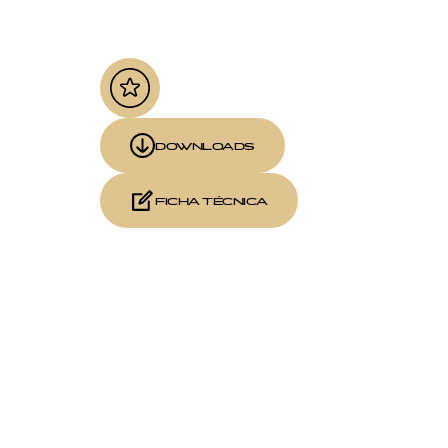
DOWNLOADS
FICHA TÉCNICA
DALI (24V)
TRIAC (24V)
PWM (24V)
1-10V 