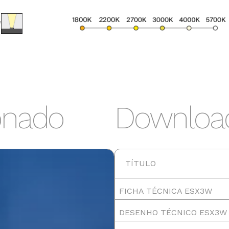
W
2200K
2700K
3000K
255lm
276lm
276lm
onado
Downloa
TÍTULO
FICHA TÉCNICA ESX3W
DESENHO TÉCNICO ESX3W