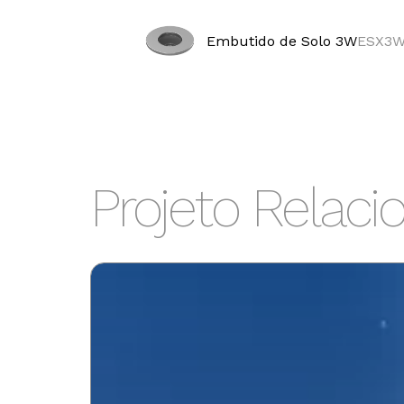
Embutido de Solo 3W
ESX3
Potência
1800K
3W
240lm
Projeto Relaci