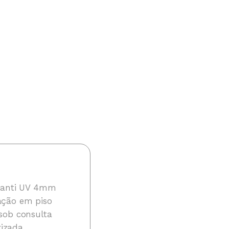
e anti UV 4mm
ação em piso
sob consulta
rizada