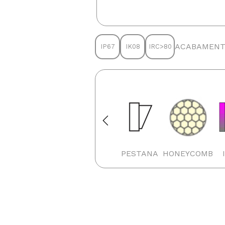
ACABAMEN
IP67
IK08
IRC>80
PELÍCULA
(24V)
ANTIFURTO
DIFUSA
PESTANA
HONEYCOMB