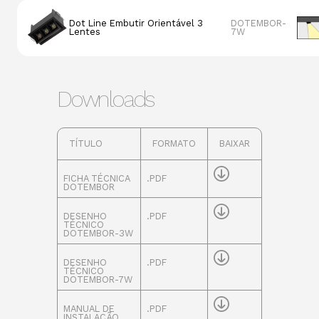
Potência
2700K
3000K
400
3W
276lm
276lm
345
Dot Line Embutir Orientável 3
DOTEMBOR-
Lentes
7W
Potência
2700K
3000K
400
7W
644lm
644lm
805
Downloads
TÍTULO
FORMATO
BAIXAR
FICHA TÉCNICA
.PDF
DOTEMBOR
DESENHO
.PDF
TÉCNICO
DOTEMBOR-3W
DESENHO
.PDF
TÉCNICO
DOTEMBOR-7W
MANUAL DE
.PDF
INSTALAÇÃO