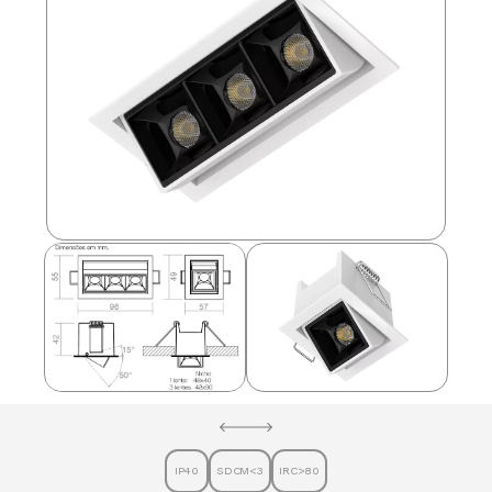
IP40
SDCM<3
IRC>80