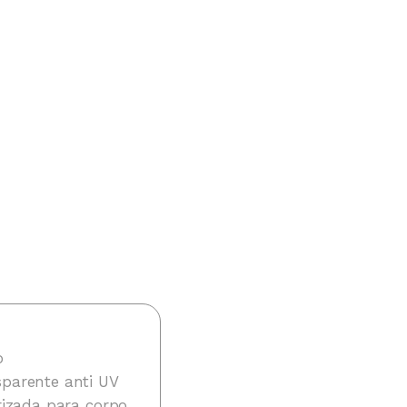
o
sparente anti UV
urizada para corpo