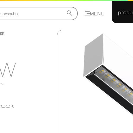
produ
MENU
HER
4W
r
700K