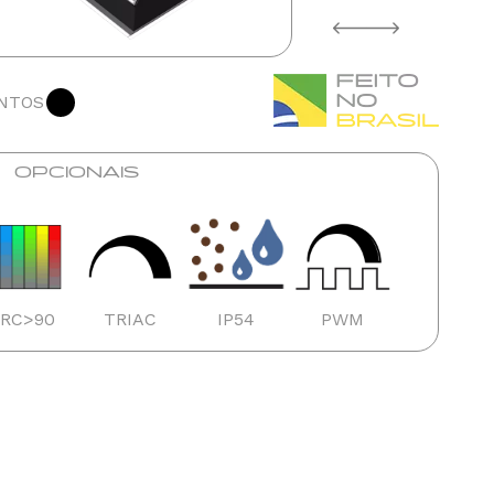
NTOS
OPCIONAIS
IRC>90
TRIAC
IP54
PWM