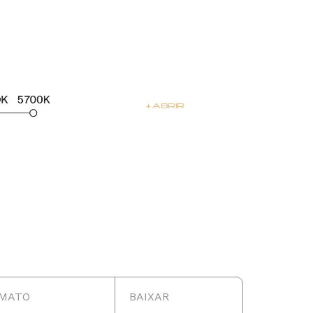
+ ABRIR
000K
5700K
10lm
1750lm
MATO
BAIXAR