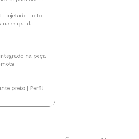
o injetado preto
s no corpo do
 integrado na peça
remota
nte preto | Perfil