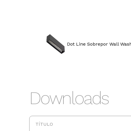
Dot Line Sobrepor Wall Was
Potência
270
14W
128
Downloads
TÍTULO