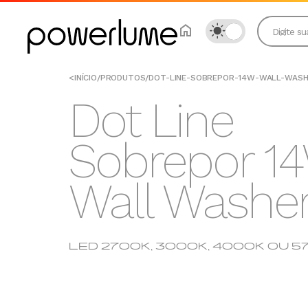
<
INÍCIO
/
PRODUTOS
/
DOT-LINE-SOBREPOR-14W-WALL-WAS
Dot Line
Sobrepor 1
Wall Washe
LED 2700K, 3000K, 4000K OU 5