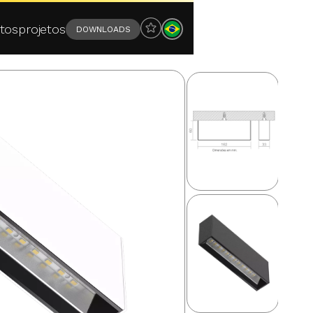
tos
projetos
DOWNLOADS