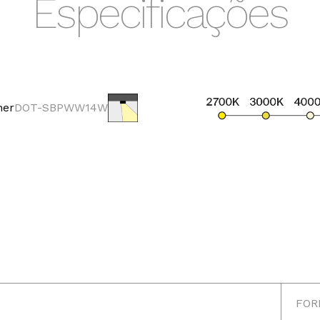
Especificações
her
DOT-SBPWW14W
0K
3000K
4
8lm
1288lm
16
FOR