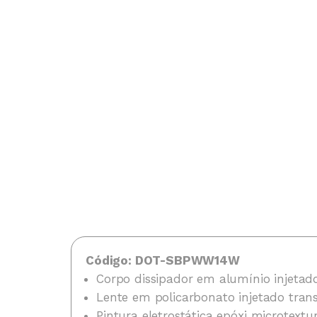
Código: DOT-SBPWW14W
Corpo dissipador em alumínio injetad
Lente em policarbonato injetado tran
Pintura eletrostática epóxi microtext