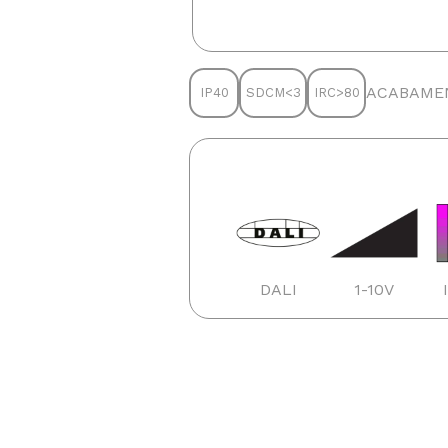
ACABAME
IP40
SDCM<3
IRC>80
DALI
1-10V