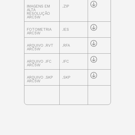
IMAGENS EM
.ZIP
ALTA
RESOLUÇÃO
ARC5W
FOTOMETRIA
.IES
ARC5W
ARQUIVO .RVT
.RFA
ARC5W
ARQUIVO .IFC
.IFC
ARC5W
ARQUIVO .SKP
.SKP
ARC5W