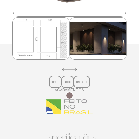
IP65
IK08
IRC>80
ACABAMENTOS
Especificações