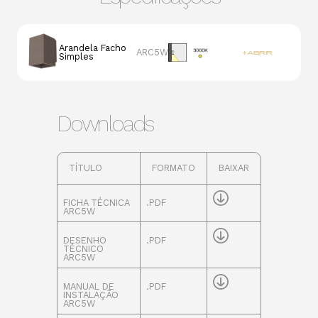
Arandela Facho
ARC5W
+ ABRIR
Simples
Potência
3000K
5W
585lm
Downloads
TÍTULO
FORMATO
BAIXAR
FICHA TÉCNICA
.PDF
ARC5W
DESENHO
.PDF
TÉCNICO
ARC5W
MANUAL DE
.PDF
INSTALAÇÃO
ARC5W