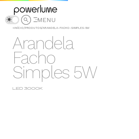
MENU
<
INÍCIO
/
PRODUTOS
/
ARANDELA-FACHO-SIMPLES-5W
Arandela
Facho
Simples 5W
LED 3000K