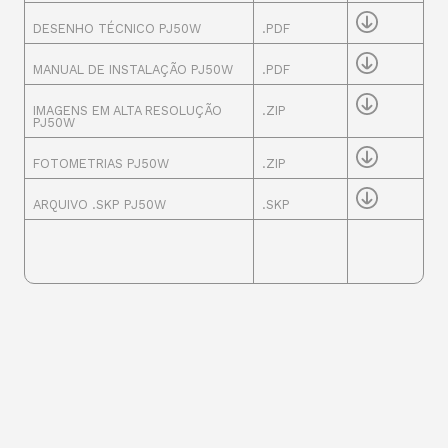
DESENHO TÉCNICO PJ50W
.PDF
MANUAL DE INSTALAÇÃO PJ50W
.PDF
IMAGENS EM ALTA RESOLUÇÃO
.ZIP
PJ50W
FOTOMETRIAS PJ50W
.ZIP
ARQUIVO .SKP PJ50W
.SKP