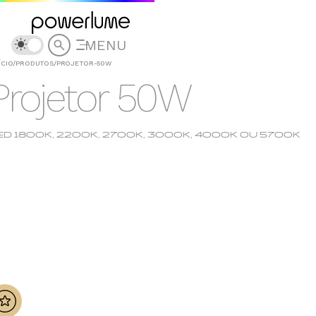
MENU
ÍCIO
/
PRODUTOS
/
PROJETOR-50W
Projetor 50W
ED 1800K, 2200K, 2700K, 3000K, 4000K OU 5700K