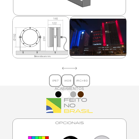
IP67
IK08
IRC>80
ACABAMENTOS
OPCIONAIS