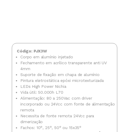
Código: PJX3W
Corpo em alumínio injetado
Fechamento em acrílico transparente anti UV
4mm
Suporte de fixação em chapa de alumínio
Pintura eletrostática epóxi microtexturizada
LEDs High Power Nichia
Vida útil: 50.000h L70
Alimentação: 80 a 250Vac com driver
incorporado ou 24Vcc com fonte de alimentação
remota
Necessita de fonte remota 24Vcc para
dimerização
Fachos: 10°, 25°, 50° ou 15x35°