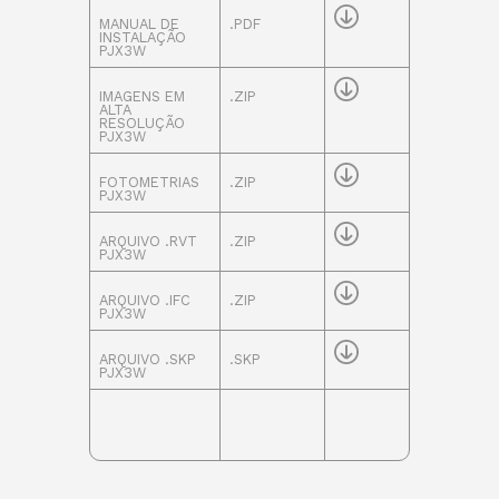
MANUAL DE
.PDF
INSTALAÇÃO
PJX3W
IMAGENS EM
.ZIP
ALTA
RESOLUÇÃO
PJX3W
FOTOMETRIAS
.ZIP
PJX3W
ARQUIVO .RVT
.ZIP
PJX3W
ARQUIVO .IFC
.ZIP
PJX3W
ARQUIVO .SKP
.SKP
PJX3W