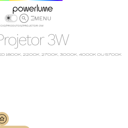
MENU
ÍCIO
/
PRODUTOS
/
PROJETOR-3W
Projetor 3W
ED 1800K, 2200K, 2700K, 3000K, 4000K OU 5700K