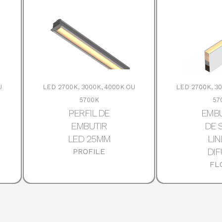
U
LED 2700K, 3000K, 4000K OU
LED 2700K, 3
5700K
57
PERFIL DE
EMB
EMBUTIR
DE 
LED 25MM
LI
DI
PROFILE
FL
HES
DOWNLOADS
DETALHES
DOWNLOADS