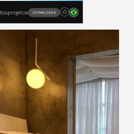
tos
projetos
DOWNLOADS