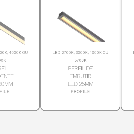
00K, 4000K OU
LED 2700K, 3000K, 4000K OU
00K
5700K
FIL
PERFIL DE
ENTE
EMBUTIR
30MM
LED 25MM
FILE
PROFILE
DETALHES
DOWNLOADS
DETALHES