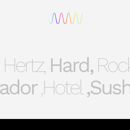
ertz,
Hard,
Rock,
rador,
Hotel,
Sush