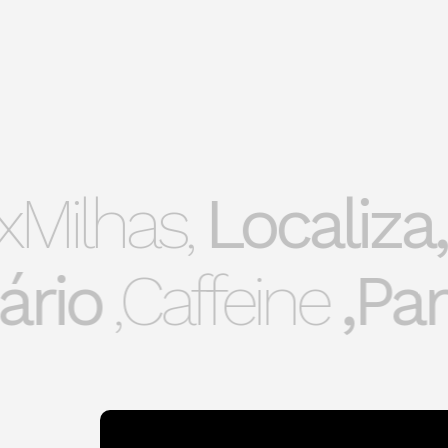
lhas,
Localiza,
H
ário,
Caffeine,
Pa