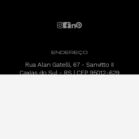
ENDEREÇO
Rua Alan Gatelli, 67 - Sanvitto II
Caxias do Sul - RS | CEP 95012-629
COMO CHEGAR
ENDEREÇO
Rua Dr. Virgilho de Carvalho Pinto,
544 - Pinheiros