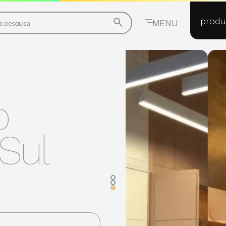
produ
MENU
o
Sul