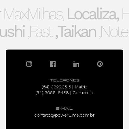
MaxMilhas,
Localiza,
He
ushi,
Fast,
Taikan,
Note
TELEFONES
(54) 3222.3515 | Matriz
(54) 3066-6488 | Comercial
E-MAIL
contato@powerlume.com.br