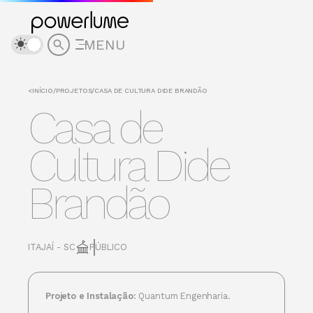
MENU
<
INÍCIO
/
PROJETOS
/
CASA DE CULTURA DIDE BRANDÃO
Casa de
Cultura Dide
Brandão
ITAJAÍ - SC
PÚBLICO
Projeto e Instalação:
Quantum Engenharia.