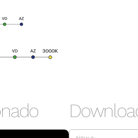
VM
VD
14lm
19lm
M
VD
lm
19lm
onado
Downloa