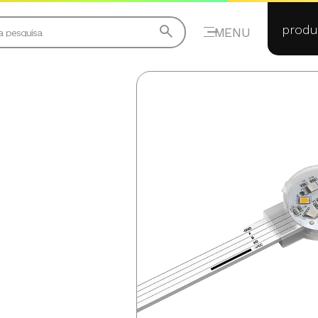
produ
MENU