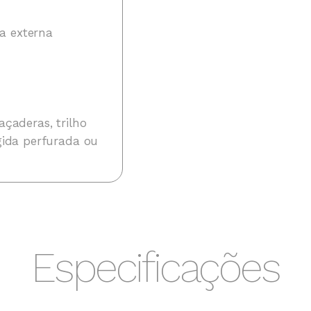
a externa
açaderas, trilho
ígida perfurada ou
Especificações