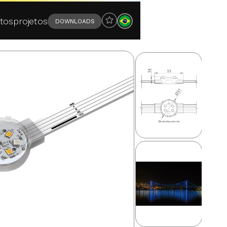
tos
projetos
DOWNLOADS