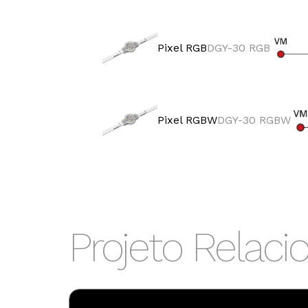
Pixel RGB
DGY-30 RGB
Potência
1W
Pixel RGBW
DGY-30 RGBW
Potência
V
1.3W
14
Projeto Relaci