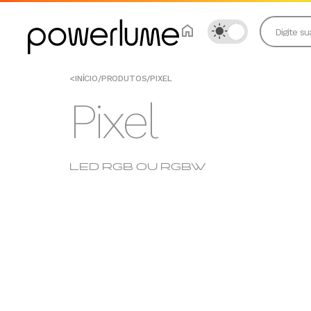
<
INÍCIO
/
PRODUTOS
/
PIXEL
Pixel
LED RGB OU RGBW