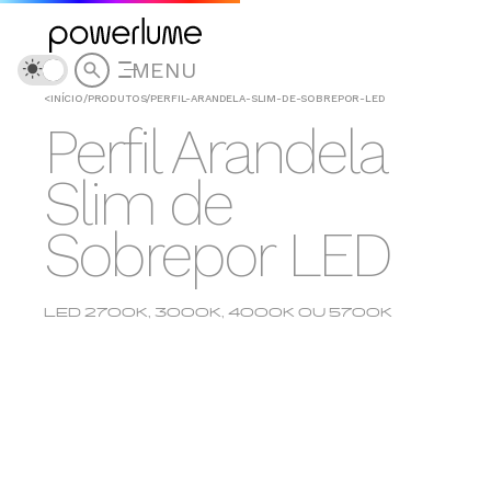
MENU
<
INÍCIO
/
PRODUTOS
/
PERFIL-ARANDELA-SLIM-DE-SOBREPOR-LED
Perfil Arandela
Slim de
Sobrepor LED
LED 2700K, 3000K, 4000K OU 5700K